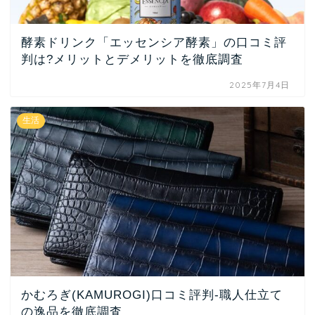
酵素ドリンク「エッセンシア酵素」の口コミ評
判は?メリットとデメリットを徹底調査
2025年7月4日
生活
かむろぎ(KAMUROGI)口コミ評判-職人仕立て
の逸品を徹底調査