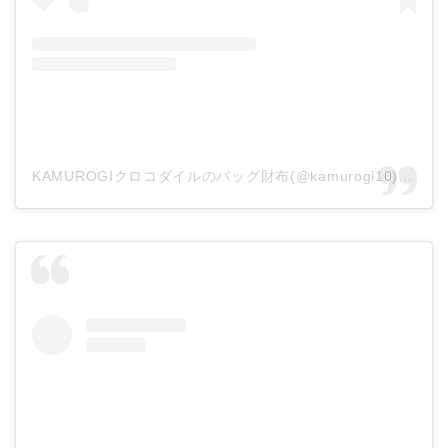
KAMUROGIクロコダイルのバッグ財布(@kamurogi10)がシェアした投稿